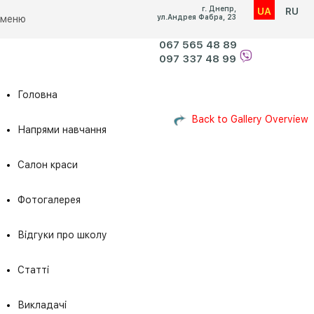
г. Днепр,
UA
RU
ул.Андрея Фабра, 23
меню
067 565 48 89
097 337 48 99
Головна
Головна
Фотогалерея
Back to Gallery Overview
Напрями навчання
Фото Школы косметологии доктора
Траут
Салон краси
Фотогалерея
Відгуки про школу
Статті
Викладачі